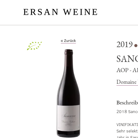
« Zurück
2019
Bio
SAN
AOP - 
Domaine 
Beschrei
2018 Sanc
VINIFIKAT
Sehr selekt
Jahr in Fas