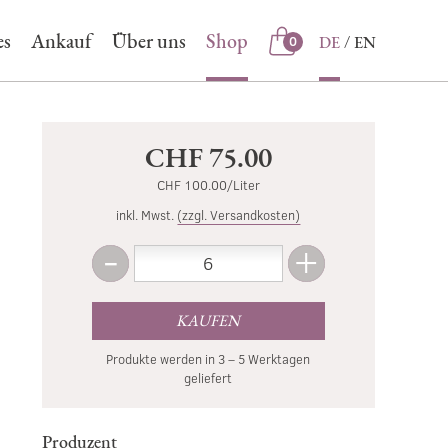
es
Ankauf
Über uns
Shop
DE
EN
0
Shop
CHF 75.00
CHF 100.00/Liter
inkl. Mwst.
(zzgl. Versandkosten)
-
+
Menge
Weniger
Mehr
KAUFEN
Produkte werden in 3 – 5 Werktagen
geliefert
Produzent