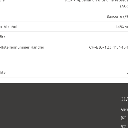
(AO
Sancerre (F
r Alkohol
14% v
fite
llstellennummer Händler
CH-BIO-123'4'5^45
fite
HA
Ger