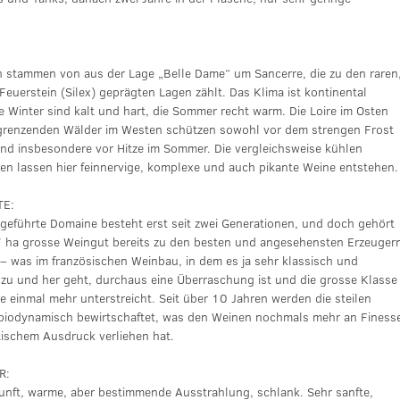
n stammen von aus der Lage „Belle Dame“ um Sancerre, die zu den raren
euerstein (Silex) geprägten Lagen zählt. Das Klima ist kontinental
e Winter sind kalt und hart, die Sommer recht warm. Die Loire im Osten
grenzenden Wälder im Westen schützen sowohl vor dem strengen Frost
und insbesondere vor Hitze im Sommer. Die vergleichsweise kühlen
en lassen hier feinnervige, komplexe und auch pikante Weine entstehen.
TE:
ngeführte Domaine besteht erst seit zwei Generationen, und doch gehört
 ha grosse Weingut bereits zu den besten und angesehensten Erzeuger
 – was im französischen Weinbau, in dem es ja sehr klassisch und
l zu und her geht, durchaus eine Überraschung ist und die grosse Klasse
 einmal mehr unterstreicht. Seit über 10 Jahren werden die steilen
biodynamisch bewirtschaftet, was den Weinen nochmals mehr an Finess
ischem Ausdruck verliehen hat.
R:
unft, warme, aber bestimmende Ausstrahlung, schlank. Sehr sanfte,