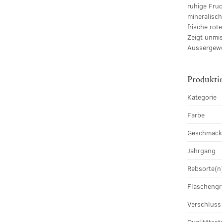
ruhige Fruc
mineralisc
frische rot
Zeigt unmi
Aussergewö
Produkti
Kategorie
Farbe
Geschmac
Jahrgang
Rebsorte(n
Flascheng
Verschluss
Qualitätsst