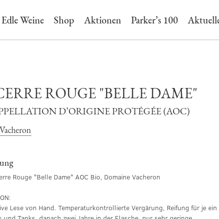
Edle Weine
Shop
Aktionen
Parker’s 100
Aktuell
CERRE ROUGE "BELLE DAME"
APPELLATION D’ORIGINE PROTÉGÉE (AOC)
Vacheron
bung
erre Rouge "Belle Dame" AOC Bio, Domaine Vacheron
ION:
ive Lese von Hand. Temperaturkontrollierte Vergärung, Reifung für je ein
s und Tanks, danach zwei Jahre in der Flasche, nur sehr geringe