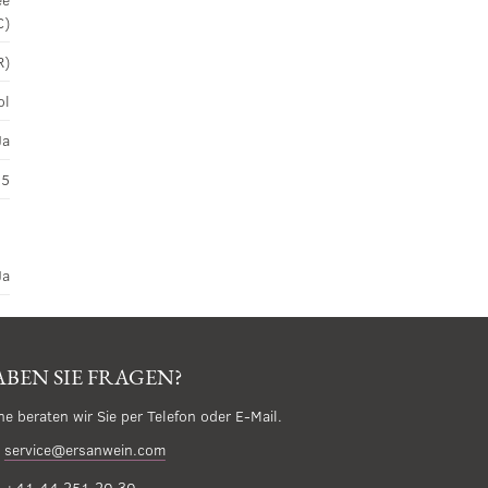
C)
R)
ol
Ja
45
Ja
BEN SIE FRAGEN?
ne beraten wir Sie per Telefon oder E-Mail.
service@ersanwein.com
+41 44 251 20 30