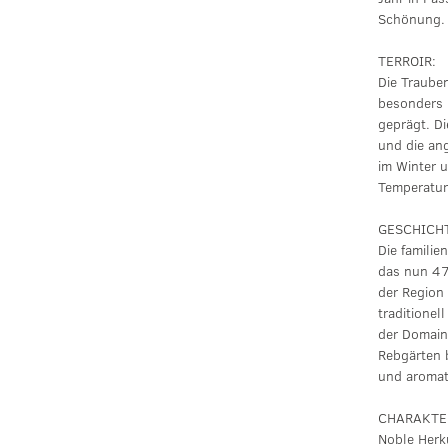
Schönung.
TERROIR:
Die Traube
besonders F
geprägt. Di
und die an
im Winter 
Temperatur
GESCHICH
Die familie
das nun 47
der Region
traditionel
der Domaine
Rebgärten 
und aromat
CHARAKTE
Noble Herk