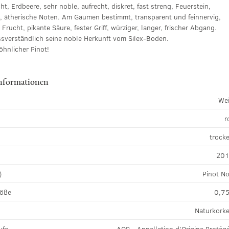
ht, Erdbeere, sehr noble, aufrecht, diskret, fast streng, Feuerstein,
h, ätherische Noten. Am Gaumen bestimmt, transparent und feinnervig,
e Frucht, pikante Säure, fester Griff, würziger, langer, frischer Abgang.
ssverständlich seine noble Herkunft vom Silex-Boden.
hnlicher Pinot!
nformationen
We
r
k
trock
20
)
Pinot No
röße
0,75
Naturkork
ufe
AOP - Appellation d’Origine Protég