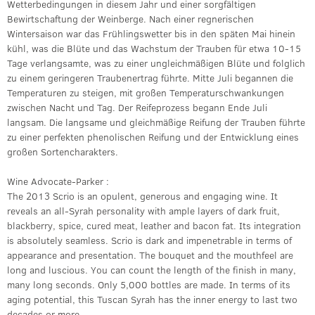
Wetterbedingungen in diesem Jahr und einer sorgfältigen
Bewirtschaftung der Weinberge. Nach einer regnerischen
Wintersaison war das Frühlingswetter bis in den späten Mai hinein
kühl, was die Blüte und das Wachstum der Trauben für etwa 10-15
Tage verlangsamte, was zu einer ungleichmäßigen Blüte und folglich
zu einem geringeren Traubenertrag führte. Mitte Juli begannen die
Temperaturen zu steigen, mit großen Temperaturschwankungen
zwischen Nacht und Tag. Der Reifeprozess begann Ende Juli
langsam. Die langsame und gleichmäßige Reifung der Trauben führte
zu einer perfekten phenolischen Reifung und der Entwicklung eines
großen Sortencharakters.
Wine Advocate-Parker :
The 2013 Scrio is an opulent, generous and engaging wine. It
reveals an all-Syrah personality with ample layers of dark fruit,
blackberry, spice, cured meat, leather and bacon fat. Its integration
is absolutely seamless. Scrio is dark and impenetrable in terms of
appearance and presentation. The bouquet and the mouthfeel are
long and luscious. You can count the length of the finish in many,
many long seconds. Only 5,000 bottles are made. In terms of its
aging potential, this Tuscan Syrah has the inner energy to last two
decades or more.