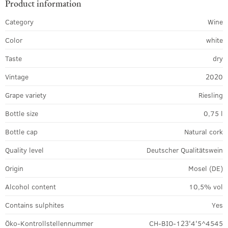
Product information
Category
Wine
Color
white
Taste
dry
Vintage
2020
Grape variety
Riesling
Bottle size
0,75 l
Bottle cap
Natural cork
Quality level
Deutscher Qualitätswein
Origin
Mosel (DE)
Alcohol content
10,5% vol
Contains sulphites
Yes
Öko-Kontrollstellennummer
CH-BIO-123'4'5^4545