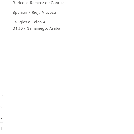
Bodegas Remírez de Ganuza
Spanien / Rioja Alavesa
La Iglesia Kalea 4
01307 Samaniego, Araba
ne
ed
ry
11