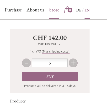
Purchase
About us
Store
DE
EN
0
Store
CHF 142.00
CHF 189.33/Liter
incl. VAT
(Plus shipping costs)
-
+
Amount
Less
More
BUY
Products will be delivered in 3 – 5 days
Producer