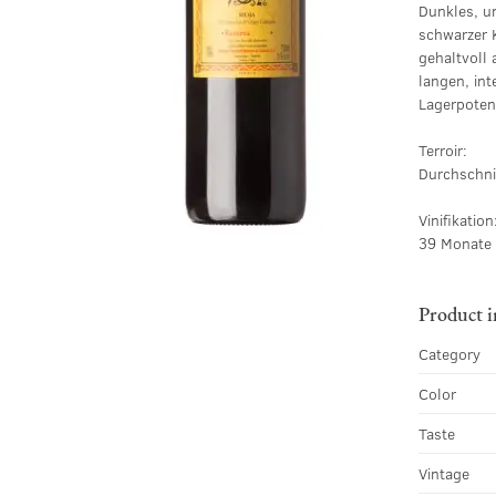
Dunkles, u
schwarzer 
gehaltvoll 
langen, int
Lagerpotent
Terroir:
Durchschnit
Vinifikation
39 Monate 
Product 
Category
Color
Taste
Vintage