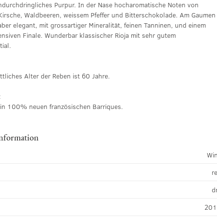
ndurchdringliches Purpur. In der Nase hocharomatische Noten von
Kirsche, Waldbeeren, weissem Pfeffer und Bitterschokolade. Am Gaumen
aber elegant, mit grossartiger Mineralität, feinen Tanninen, und einem
ensiven Finale. Wunderbar klassischer Rioja mit sehr gutem
ial.
tliches Alter der Reben ist 60 Jahre.
:
in 100% neuen französischen Barriques.
information
Wi
r
d
20