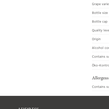
Grape varie
Bottle size
Bottle cap
Quality lev
Origin
Alcohol co
Contains s
Öko-Kontro
Allergens
Contains s