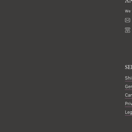
AN
We 
SE
Shi
Gen
Can
Pri
Leg