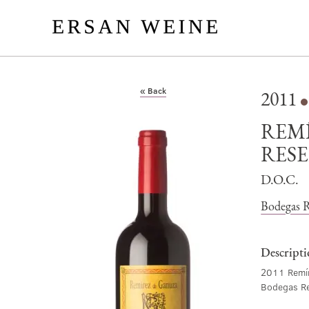
« Back
2011
REM
RES
D.O.C.
Bodegas 
Descript
2011 Remír
Bodegas Re