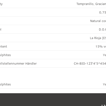
ty
Tempranillo, Gracia
0,75
Natural co
el
D.O.
La Rioja (E
ntent
15% v
ulphites
Y
llstellennummer Händler
CH-BIO-123'4'5^45
ulphites
Y