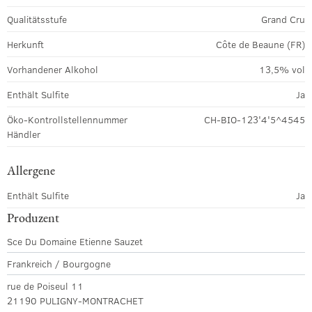
Qualitätsstufe
Grand Cru
Herkunft
Côte de Beaune (FR)
Vorhandener Alkohol
13,5% vol
Enthält Sulfite
Ja
Öko-Kontrollstellennummer
CH-BIO-123'4'5^4545
Händler
Allergene
Enthält Sulfite
Ja
Produzent
Sce Du Domaine Etienne Sauzet
Frankreich / Bourgogne
rue de Poiseul 11
21190 PULIGNY-MONTRACHET