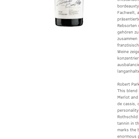
bordeauxty
Fachwelt, a
präsentier
Rebsorten 
gehören zu
zusammen k
französisch
Weine zeig
konzentrie
ausbalanci
langanhalt
Robert Par
This blend
Merlot and
de cassis,
personalit
Rothschild 
tannin in th
marks the b
enormous po