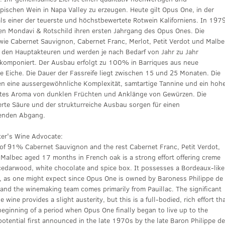
pischen Wein in Napa Valley zu erzeugen. Heute gilt Opus One, in der
ls einer der teuerste und höchstbewertete Rotwein Kaliforniens. In 197
ten Mondavi & Rotschild ihren ersten Jahrgang des Opus Ones. Die
wie Cabernet Sauvignon, Cabernet Franc, Merlot, Petit Verdot und Malbe
 den Hauptakteuren und werden je nach Bedarf von Jahr zu Jahr
omponiert. Der Ausbau erfolgt zu 100% in Barriques aus neue
e Eiche. Die Dauer der Fassreife liegt zwischen 15 und 25 Monaten. Die
en eine aussergewöhnliche Komplexität, samtartige Tannine und ein hoh
rtes Aroma von dunklen Früchten und Anklänge von Gewürzen. Die
erte Säure und der strukturreiche Ausbau sorgen für einen
enden Abgang.
ker's Wine Advocate:
 of 91% Cabernet Sauvignon and the rest Cabernet Franc, Petit Verdot,
 Malbec aged 17 months in French oak is a strong effort offering creme
 cedarwood, white chocolate and spice box. It possesses a Bordeaux-like
y, as one might expect since Opus One is owned by Baroness Philippe de
and the winemaking team comes primarily from Pauillac. The significant
e wine provides a slight austerity, but this is a full-bodied, rich effort th
eginning of a period when Opus One finally began to live up to the
tential first announced in the late 1970s by the late Baron Philippe d