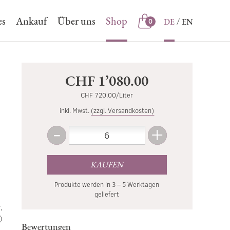
es
Ankauf
Über uns
Shop
DE
EN
0
Shop
CHF 1’080.00
CHF 720.00/Liter
inkl. Mwst.
(zzgl. Versandkosten)
-
+
Menge
Weniger
Mehr
KAUFEN
Produkte werden in 3 – 5 Werktagen
geliefert
,
)
Bewertungen