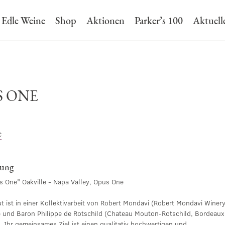
Edle Weine
Shop
Aktionen
Parker’s 100
Aktuell
S ONE
e
bung
 One" Oakville - Napa Valley, Opus One
 ist in einer Kollektivarbeit von Robert Mondavi (Robert Mondavi Winery
n) und Baron Philippe de Rotschild (Chateau Mouton-Rotschild, Bordeaux
 Ihr gemeinsames Ziel ist einen qualitativ hochwertigen und