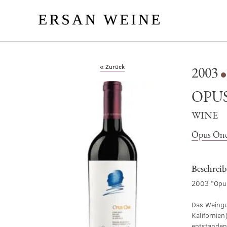
« Zurück
2003
OPU
WINE
Opus On
Beschrei
2003 "Opus
Das Weingut
Kalifornie
entstanden.