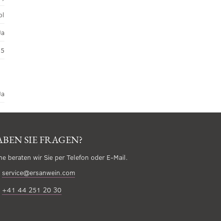
ol
Ja
45
Ja
BEN SIE FRAGEN?
ne beraten wir Sie per Telefon oder E-Mail.
service@ersanwein.com
+41 44 251 20 30