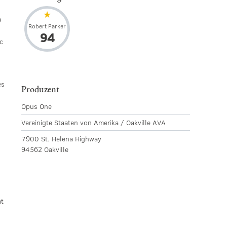
9
Robert Parker
94
c
es
Produzent
Opus One
Vereinigte Staaten von Amerika / Oakville AVA
7900 St. Helena Highway
94562 Oakville
at
e