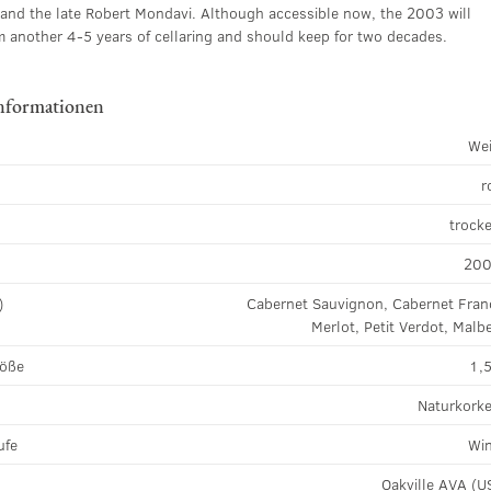
 and the late Robert Mondavi. Although accessible now, the 2003 will
m another 4-5 years of cellaring and should keep for two decades.
nformationen
We
r
k
trock
20
)
Cabernet Sauvignon, Cabernet Fran
Merlot, Petit Verdot, Malb
röße
1,5
Naturkork
ufe
Wi
Oakville AVA (U