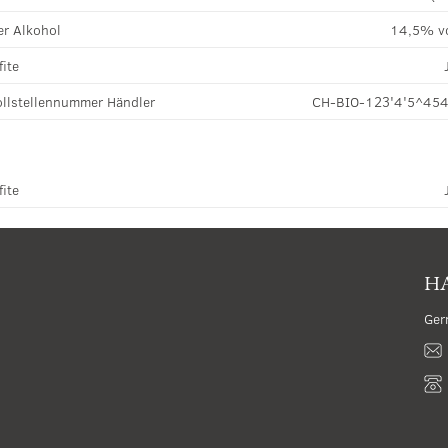
r Alkohol
14,5% v
fite
llstellennummer Händler
CH-BIO-123'4'5^45
fite
HA
Ger