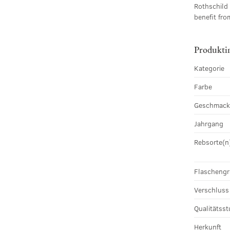
Rothschild
benefit fro
Produkti
Kategorie
Farbe
Geschmac
Jahrgang
Rebsorte(n
Flascheng
Verschluss
Qualitätsst
Herkunft