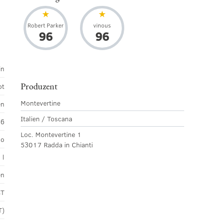
Robert Parker
vinous
96
96
in
Produzent
ot
Montevertine
en
Italien / Toscana
16
Loc. Montevertine 1
no
53017 Radda in Chianti
 l
en
GT
T)