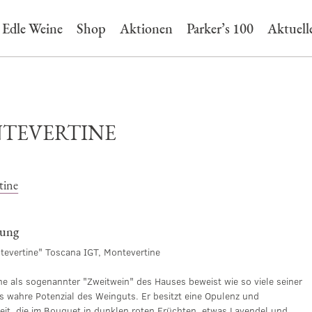
Edle Weine
Shop
Aktionen
Parker’s 100
Aktuell
TEVERTINE
tine
bung
evertine" Toscana IGT, Montevertine
ne als sogenannter "Zweitwein" des Hauses beweist wie so viele seiner
s wahre Potenzial des Weinguts. Er besitzt eine Opulenz und
eit, die im Bouquet in dunklen roten Früchten, etwas Lavendel und