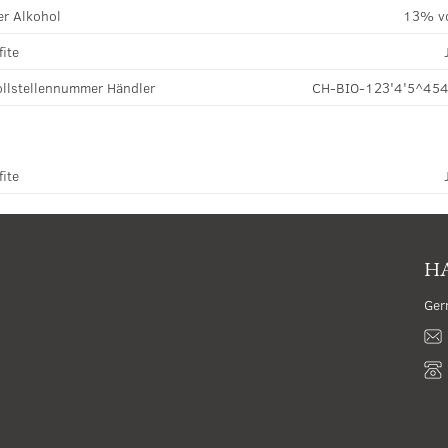
r Alkohol
13% v
fite
llstellennummer Händler
CH-BIO-123'4'5^45
fite
HA
Ger