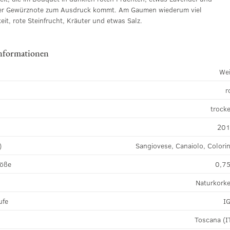
er Gewürznote zum Ausdruck kommt. Am Gaumen wiederum viel
eit, rote Steinfrucht, Kräuter und etwas Salz.
nformationen
We
r
k
trock
20
)
Sangiovese, Canaiolo, Colori
röße
0,75
Naturkork
ufe
I
Toscana (I