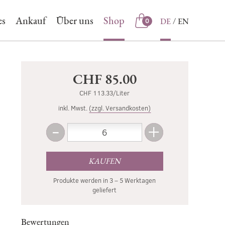
es
Ankauf
Über uns
Shop
DE
EN
0
Shop
CHF 85.00
CHF 113.33/Liter
inkl. Mwst.
(zzgl. Versandkosten)
-
+
Menge
Weniger
Mehr
KAUFEN
Produkte werden in 3 – 5 Werktagen
geliefert
Bewertungen