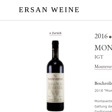
« Zurück
2016
MON
IGT
Montever
Beschrei
2016 "Mont
Monteverti
Gattung da
Großzügigk