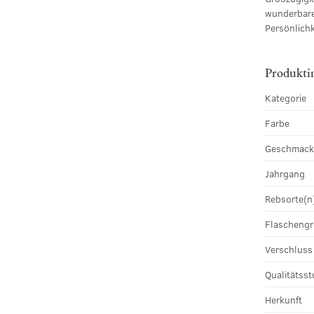
wunderbar
Persönlichk
Produkti
Kategorie
Farbe
Geschmac
Jahrgang
Rebsorte(n
Flascheng
Verschluss
Qualitätsst
Herkunft