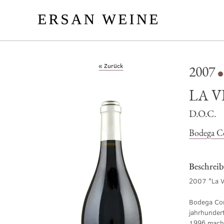
« Zurück
2007
LA 
D.O.C.
Bodega C
Beschrei
2007 "La V
Bodega Con
jahrhundert
1996 macht