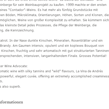
inberge für sein Weinbauprojekt zu kaufen. 1999 machte er den ersten
eines "Contador"-Weins. Es hat mehr als fünfzig Grundstücke mit
nen Böden, Mikroklimata, Orientierungen, Höhen, Sorten und Klonen, die
rmöglichen, Weine von großer Komplexität zu erhalten. Sie kümmern sic
as kleinste Detail jedes Prozesses, die Pflege der Weinberge, die
ng, die Kennzeichnung.
atrot. In der Nase dunkle Kirschen, Mineralien, Rosenblätter und ein
Brandy. Am Gaumen intensiv, opulent und ein koplexes Bouquet von
 Kirschen, fruchtig und sehr artomatisch mit gut strukturierten Tanninen
versprechenden, intensiven, langanhaltendem Finale. Grosses Potential!
ker Wine Advocate:
omatic wine with silky tannins and "wild" flavours, La Vina de Andrés
 powerful, elegant cuvée, offering an extremely accomplished creamines
th.
is also superb.
nformationen