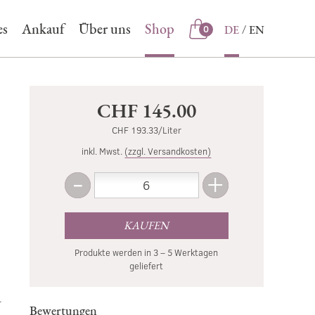
es
Ankauf
Über uns
Shop
DE
EN
0
Shop
CHF 145.00
CHF 193.33/Liter
inkl. Mwst.
(zzgl. Versandkosten)
-
+
Menge
Weniger
Mehr
KAUFEN
Produkte werden in 3 – 5 Werktagen
geliefert
.
Bewertungen