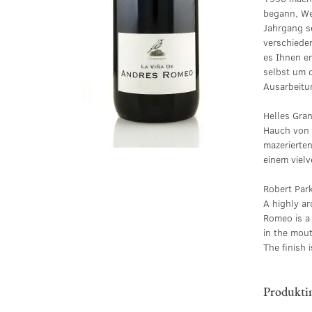
begann, We
Jahrgang s
verschiede
es Ihnen e
selbst um d
Ausarbeitu
Helles Gran
Hauch von 
mazerierten
einem viel
Robert Par
A highly ar
Romeo is a
in the mou
The finish 
Produkti