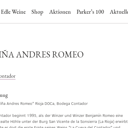
Edle Weine
Shop
Aktionen
Parker’s 100
Aktuell
VIÑA ANDRES ROMEO
ontador
bung
iña Andres Romeo" Rioja DOCa, Bodega Contador
tador beginnt 1995, als der Winzer und Winzer Benjamín Romeo eine
ealte Höhle unter der Burg San Vicente de la Sonsierra (La Rioja) erwirbt
e er dort die erste Ernte seines Weins "La Cueva del Contador" und