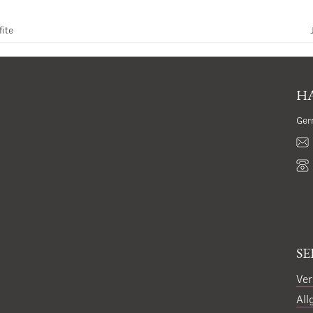
fite
HA
Ger
SE
Ver
All