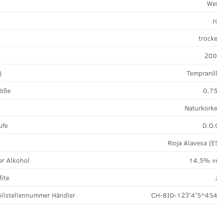
We
r
k
trock
20
)
Tempranil
röße
0,75
Naturkork
ufe
D.O.
Rioja Alavesa (E
r Alkohol
14,5% v
fite
llstellennummer Händler
CH-BIO-123'4'5^45