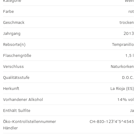
Kategorie
Wein
Farbe
rot
Geschmack
trocken
Jahrgang
2013
Rebsorte(n)
Tempranillo
Flaschengröße
1,5 l
Verschluss
Naturkorken
Qualitätsstufe
D.O.C.
Herkunft
La Rioja (ES)
Vorhandener Alkohol
14% vol
Enthält Sulfite
Ja
Öko-Kontrollstellennummer
CH-BIO-123'4'5^4545
Händler