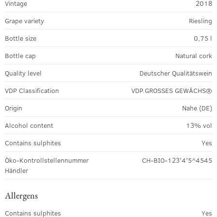
Vintage
2018
Grape variety
Riesling
Bottle size
0,75 l
Bottle cap
Natural cork
Quality level
Deutscher Qualitätswein
VDP Classification
VDP.GROSSES GEWÄCHS®
Origin
Nahe (DE)
Alcohol content
13% vol
Contains sulphites
Yes
Öko-Kontrollstellennummer
CH-BIO-123'4'5^4545
Händler
Allergens
Contains sulphites
Yes