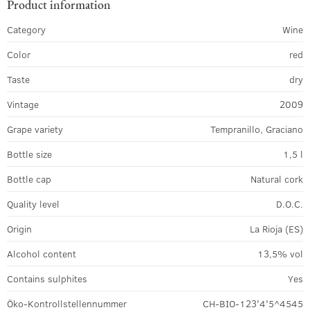
Product information
Category
Wine
Color
red
Taste
dry
Vintage
2009
Grape variety
Tempranillo, Graciano
Bottle size
1,5 l
Bottle cap
Natural cork
Quality level
D.O.C.
Origin
La Rioja (ES)
Alcohol content
13,5% vol
Contains sulphites
Yes
Öko-Kontrollstellennummer
CH-BIO-123'4'5^4545