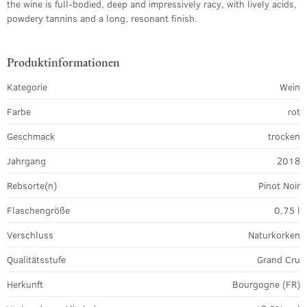
the wine is full-bodied, deep and impressively racy, with lively acids,
powdery tannins and a long, resonant finish.
Produktinformationen
Kategorie
Wein
Farbe
rot
Geschmack
trocken
Jahrgang
2018
Rebsorte(n)
Pinot Noir
Flaschengröße
0,75 l
Verschluss
Naturkorken
Qualitätsstufe
Grand Cru
Herkunft
Bourgogne (FR)