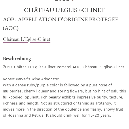
CHÂTEAU L’EGLISE-CLINET
AOP - APPELLATION D’ORIGINE PROTÉGÉE
(AOC)
Château L'Eglise-Clinet
Beschreibung
2011 Château L’Eglise-Clinet Pomerol AOC, Château L’Eglise-Clinet
Robert Parker's Wine Advocate:
With a dense ruby/purple color is followed by a pure nose of
mulberries, cherry liqueur and spring flowers, but no hint of oak, this
full-bodied, opulent, rich beauty exhibits impressive purity, texture,
richness and length. Not as structured or tannic as Trotanoy, it
moves more in the direction of the opulence and flashy, showy fruit
of Hosanna and Petrus. It should drink well for 15-20 years.