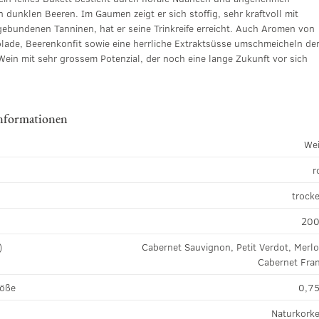
dunklen Beeren. Im Gaumen zeigt er sich stoffig, sehr kraftvoll mit
gebundenen Tanninen, hat er seine Trinkreife erreicht. Auch Aromen von
lade, Beerenkonfit sowie eine herrliche Extraktsüsse umschmeicheln de
Wein mit sehr grossem Potenzial, der noch eine lange Zukunft vor sich
nformationen
We
r
k
trock
20
)
Cabernet Sauvignon, Petit Verdot, Merlo
Cabernet Fra
röße
0,75
Naturkork