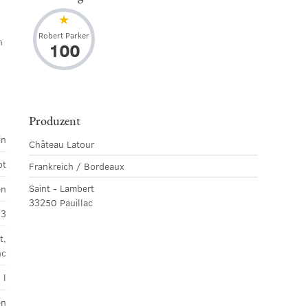
Robert Parker
n
100
Produzent
in
Château Latour
ot
Frankreich / Bordeaux
Saint - Lambert
en
33250 Pauillac
03
t,
nc
 l
en