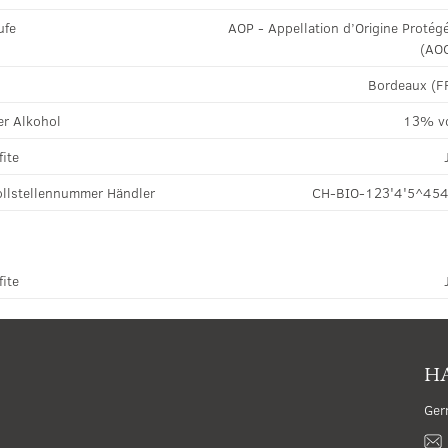
ufe
AOP - Appellation d’Origine Protég
(AO
Bordeaux (F
r Alkohol
13% v
fite
llstellennummer Händler
CH-BIO-123'4'5^45
fite
HA
Ger