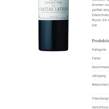
Aromen von 
perfekt ein
Edelschoko
Mund. Ein 
hat.
Produkti
Kategorie
Farbe
Geschmac
Jahrgang
Rebsorte(n
Flascheng
Verschluss