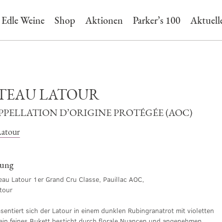
Edle Weine
Shop
Aktionen
Parker’s 100
Aktuell
TEAU LATOUR
APPELLATION D’ORIGINE PROTÉGÉE (AOC)
Latour
bung
au Latour 1er Grand Cru Classe, Pauillac AOC,
tour
sentiert sich der Latour in einem dunklen Rubingranatrot mit violetten
Sein feines Bukett besticht durch florale Nuancen und angenehmen