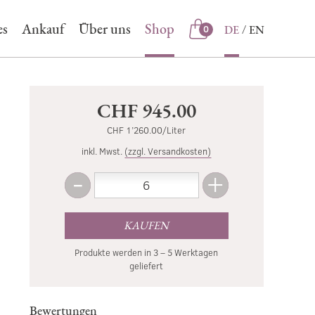
es
Ankauf
Über uns
Shop
DE
EN
0
Shop
CHF 945.00
CHF 1’260.00/Liter
inkl. Mwst.
(zzgl. Versandkosten)
-
+
Menge
Weniger
Mehr
KAUFEN
Produkte werden in 3 – 5 Werktagen
geliefert
Bewertungen