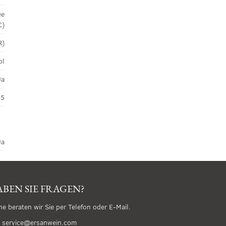
ée
C)
R)
ol
Ja
45
Ja
BEN SIE FRAGEN?
ne beraten wir Sie per Telefon oder E-Mail.
service@ersanwein.com