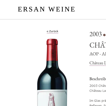
« Zurück
2003
CHÂ
AOP - 
Château 
Beschrei
2003 Châte
Château La
Im Glas prä
Reflexen. 