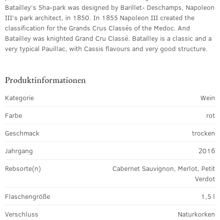
Batailley’s 5ha-park was designed by Barillet- Deschamps, Napoleon
III’s park architect, in 1850. In 1855 Napoleon III created the
classification for the Grands Crus Classés of the Medoc. And
Batailley was knighted Grand Cru Classé. Batailley is a classic and a
very typical Pauillac, with Cassis flavours and very good structure.
Produktinformationen
Kategorie
Wein
Farbe
rot
Geschmack
trocken
Jahrgang
2016
Rebsorte(n)
Cabernet Sauvignon, Merlot, Petit
Verdot
Flaschengröße
1,5 l
Verschluss
Naturkorken