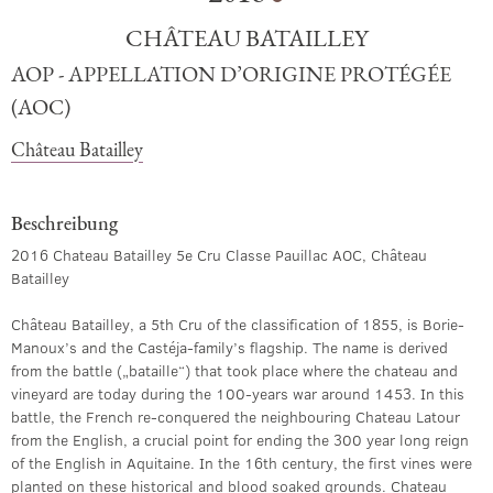
CHÂTEAU BATAILLEY
AOP - APPELLATION D’ORIGINE PROTÉGÉE
(AOC)
Château Batailley
Beschreibung
2016 Chateau Batailley 5e Cru Classe Pauillac AOC, Château
Batailley
Château Batailley, a 5th Cru of the classification of 1855, is Borie-
Manoux’s and the Castéja-family’s flagship. The name is derived
from the battle („bataille“) that took place where the chateau and
vineyard are today during the 100-years war around 1453. In this
battle, the French re-conquered the neighbouring Chateau Latour
from the English, a crucial point for ending the 300 year long reign
of the English in Aquitaine. In the 16th century, the first vines were
planted on these historical and blood soaked grounds. Chateau