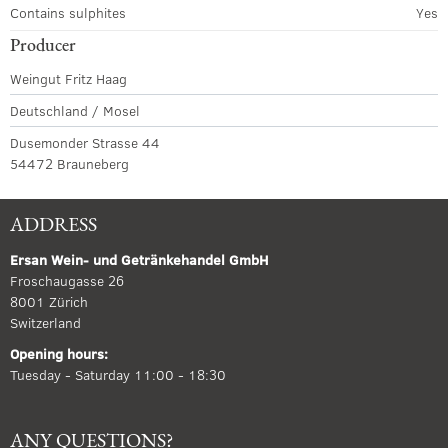
Contains sulphites
Yes
Producer
Weingut Fritz Haag
Deutschland / Mosel
Dusemonder Strasse 44
54472 Brauneberg
ADDRESS
Ersan Wein- und Getränkehandel GmbH
Froschaugasse 26
8001 Zürich
Switzerland
Opening hours:
Tuesday - Saturday 11:00 - 18:30
ANY QUESTIONS?