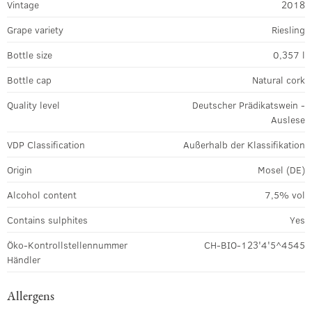
Vintage
2018
Grape variety
Riesling
Bottle size
0,357 l
Bottle cap
Natural cork
Quality level
Deutscher Prädikatswein -
Auslese
VDP Classification
Außerhalb der Klassifikation
Origin
Mosel (DE)
Alcohol content
7,5% vol
Contains sulphites
Yes
Öko-Kontrollstellennummer
CH-BIO-123'4'5^4545
Händler
Allergens