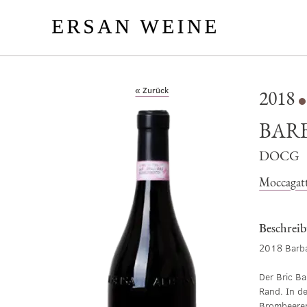
« Zurück
2018
BARB
DOCG
Moccagat
Beschrei
2018 Barba
Der Bric Ba
Rand. In d
Brombeeren