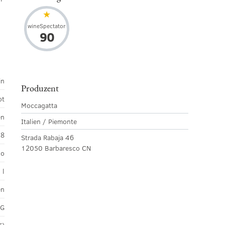
wineSpectator
90
in
Produzent
ot
Moccagatta
en
Italien / Piemonte
18
Strada Rabaja 46
12050 Barbaresco CN
lo
 l
en
CG