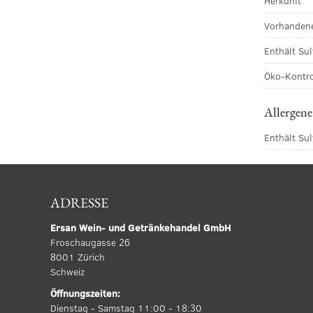
Herkunft
Vorhandene
Enthält Sul
Öko-Kontro
Allergene
Enthält Sul
ADRESSE
Ersan Wein- und Getränkehandel GmbH
Froschaugasse 26
8001 Zürich
Schweiz
Öffnungszeiten:
Dienstag - Samstag 11:00 - 18:30