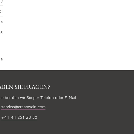
T)
ol
Ja
45
Ja
BEN SIE FRAGEN?
ne beraten wir Sie per Telefon oder E-Mail.
service@ersanwein.com
+41 44 251 20 30