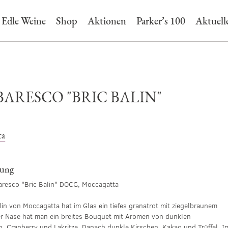
Edle Weine
Shop
Aktionen
Parker’s 100
Aktuell
ARESCO "BRIC BALIN"
ta
bung
resco "Bric Balin" DOCG, Moccagatta
lin von Moccagatta hat im Glas ein tiefes granatrot mit ziegelbraunem
er Nase hat man ein breites Bouquet mit Aromen von dunklen
, Cranberry und Lakritze. Danach dunkle Kirschen, Kakao und Trüffel. I