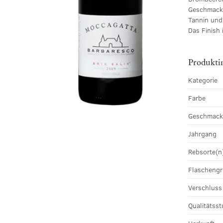
Geschmack i
Tannin und
Das Finish 
Produkti
Kategorie
Farbe
Geschmac
Jahrgang
Rebsorte(n
Flascheng
Verschluss
Qualitätsst