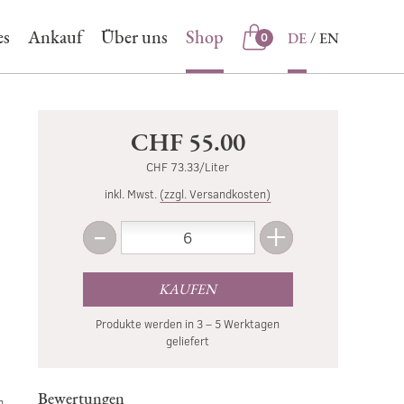
es
Ankauf
Über uns
Shop
DE
EN
0
Shop
CHF 55.00
CHF 73.33/Liter
inkl. Mwst.
(zzgl. Versandkosten)
-
+
Menge
Weniger
Mehr
KAUFEN
Produkte werden in 3 – 5 Werktagen
geliefert
Bewertungen
m