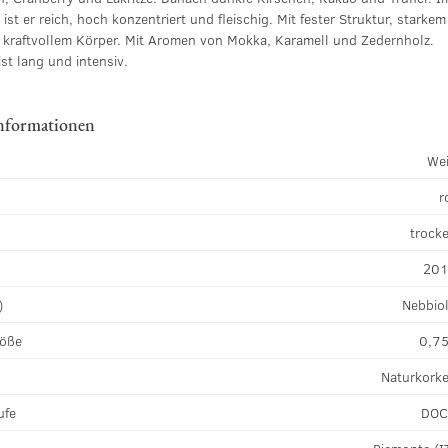
st er reich, hoch konzentriert und fleischig. Mit fester Struktur, starkem
 kraftvollem Körper. Mit Aromen von Mokka, Karamell und Zedernholz.
ist lang und intensiv.
nformationen
We
r
k
trock
20
)
Nebbio
röße
0,75
Naturkork
ufe
DO