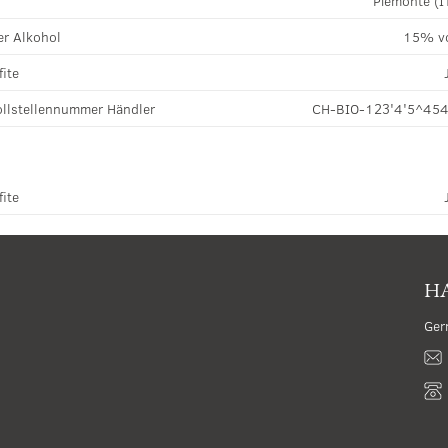
Piemonte (I
r Alkohol
15% v
fite
llstellennummer Händler
CH-BIO-123'4'5^45
fite
HA
Ger