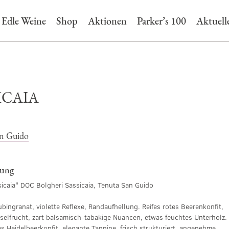
Edle Weine
Shop
Aktionen
Parker’s 100
Aktuell
ICAIA
an Guido
bung
icaia" DOC Bolgheri Sassicaia, Tenuta San Guido
ubingranat, violette Reflexe, Randaufhellung. Reifes rotes Beerenkonfit,
hselfrucht, zart balsamisch-tabakige Nuancen, etwas feuchtes Unterholz.
nes Heidelbeerkonfit, elegante Tannine, frisch strukturiert, angenehme