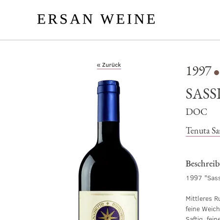
« Zurück
1997
SASS
DOC
Tenuta S
Beschrei
1997 "Sass
Mittleres R
feine Weic
Saftig, fei