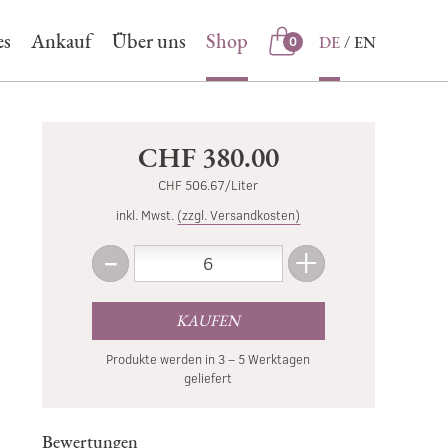
es
Ankauf
Über uns
Shop
DE
EN
0
Shop
CHF 380.00
CHF 506.67/Liter
inkl. Mwst.
(zzgl. Versandkosten)
-
+
Menge
Weniger
Mehr
KAUFEN
Produkte werden in 3 – 5 Werktagen
geliefert
Bewertungen