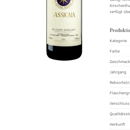
Kirschenfr
verfügt übe
Produkti
Kategorie
Farbe
Geschmac
Jahrgang
Rebsorte(n
Flascheng
Verschluss
Qualitätsst
Herkunft