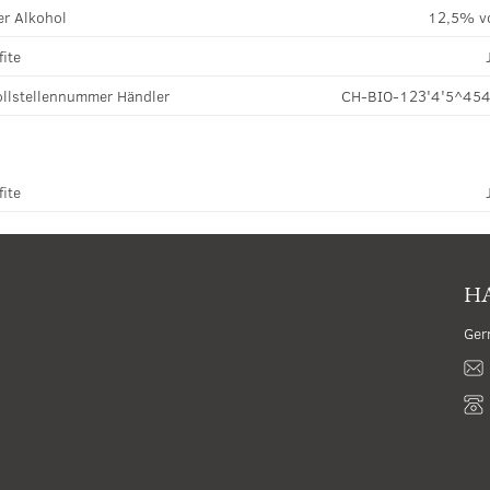
r Alkohol
12,5% v
fite
llstellennummer Händler
CH-BIO-123'4'5^45
fite
HA
Ger