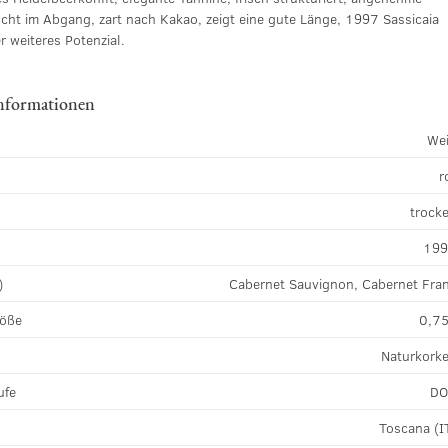
ucht im Abgang, zart nach Kakao, zeigt eine gute Länge, 1997 Sassicaia
r weiteres Potenzial.
nformationen
We
r
k
trock
19
)
Cabernet Sauvignon, Cabernet Fra
röße
0,75
Naturkork
ufe
D
Toscana (I