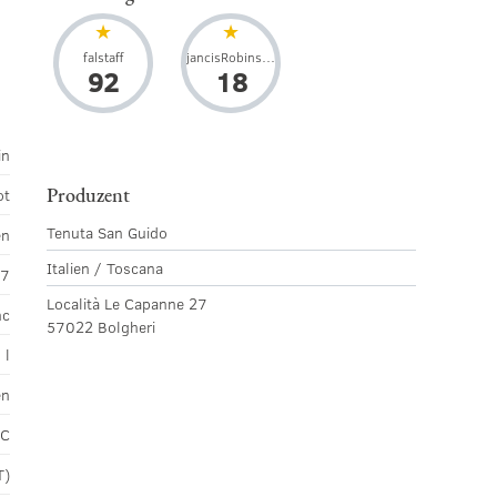
falstaff
jancisRobinson
92
18
in
Produzent
ot
Tenuta San Guido
en
Italien / Toscana
97
Località Le Capanne 27
nc
57022 Bolgheri
 l
en
OC
T)