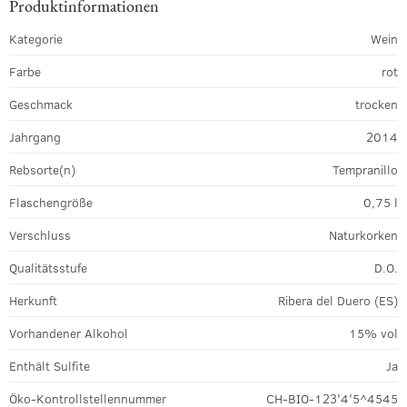
Produktinformationen
Kategorie
Wein
Farbe
rot
Geschmack
trocken
Jahrgang
2014
Rebsorte(n)
Tempranillo
Flaschengröße
0,75 l
Verschluss
Naturkorken
Qualitätsstufe
D.O.
Herkunft
Ribera del Duero (ES)
Vorhandener Alkohol
15% vol
Enthält Sulfite
Ja
Öko-Kontrollstellennummer
CH-BIO-123'4'5^4545